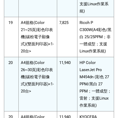
支援Linux作業系
統)
19
A4規格(Color
7,825
Ricoh P
21~25頁)彩色印表
C300W(A4彩色/黑
機(碳粉電子顯像
白 25/25PPM；非
式)(雙面列印器)<1-
一體成型；支援
20台>
Linux作業系統)
20
A4規格(Color
11,940
HP Color
26~30頁)彩色印表
LaserJet Pro
機(碳粉電子顯像
M454dn (彩色 27
式)(雙面列印器)<1-
PPM/黑白 27
20台>
PPM；一體成型；
雷射；支援Linux
作業系統)
20
A4規格(Color
11,940
KYOCERA