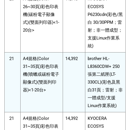
26~30頁)彩色印表
ECOSYS
機(碳粉電子顯像
P6230cdn(彩色/黑
式)(雙面列印器)<1-
白 30/30PPM；雷
20台>
射；非一體成型；
支援Linux作業系
統)
21
A4規格(Color
14,392
brother HL-
31~35頁)彩色印表
L8360CDW+ 250
機(噴蠟或碳粉電子
張第二紙匣(LT-
顯像式)(雙面列印
330CL)(彩色及黑
器)<1-20台>
白31頁；雷射；非
一體成型/支援
Linux作業系統)
21
A4規格(Color
14,392
KYOCERA
31~35頁)彩色印表
ECOSYS