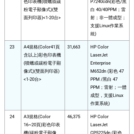
色印表機(噴蠟或碳
P7240cdn(彩色/黑
粉電子顯像式)(雙
白 40/40PPM；雷
面列印器)<1-20台>
射；非一體成型；
支援Linux作業系
統)
23
A4規格(Color41頁
31,663
HP Color
含以上)彩色印表機
LaserJet
(噴蠟或碳粉電子顯
Enterprise
像式)(雙面列印器)
M652dn (彩色 47
<1-20台>
PPM /黑白 47
PPM；雷射；一體
成型，支援Linux
作業系統)
24
A3規格(Color
46,375
HP Color
16~20頁)彩色印表
LaserJet
機(碳粉電子顯像
CP5225dn (彩色