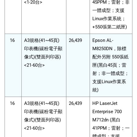
<1-20台>
45PPM；雷射；非
一體成型；支援
Linux作業系統；
+550張第二紙匣)
16
A3規格(41~45頁)
26,439
Epson AL-
印表機(碳粉電子顯
M8250DN，除標
像式)(雙面列印器)
配外另附 550張紙
<21-60台>
匣(黑白45頁；雷
射；非一體成型；
支援Linux作業系
統)
16
A3規格(41~45頁)
26,439
HP LaserJet
印表機(碳粉電子顯
Enterprise 700
像式)(雙面列印器)
M712dn (黑白
<21-60台>
41PPM；雷射；一
體成型；支援