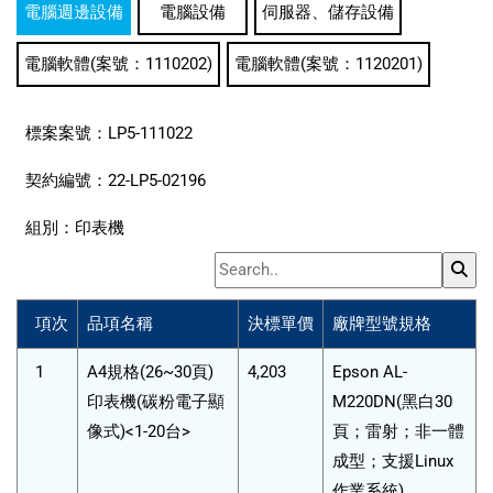
電腦週邊設備
電腦設備
伺服器、儲存設備
電腦軟體(案號：1110202)
電腦軟體(案號：1120201)
標案案號：
LP5-111022
契約編號：
22-LP5-02196
組別：
印表機
項次
品項名稱
決標單價
廠牌型號規格
1
A4規格(26~30頁)
4,203
Epson AL-
印表機(碳粉電子顯
M220DN(黑白30
像式)<1-20台>
頁；雷射；非一體
成型；支援Linux
作業系統)