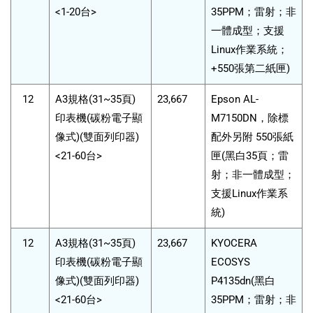
<1-20台>
35PPM；雷射；非
一體成型；支援
Linux作業系統；
+550張第二紙匣)
12
A3規格(31~35頁)
23,667
Epson AL-
印表機(碳粉電子顯
M7150DN，除標
像式)(雙面列印器)
配外另附 550張紙
<21-60台>
匣(黑白35頁；雷
射；非一體成型；
支援Linux作業系
統)
12
A3規格(31~35頁)
23,667
KYOCERA
印表機(碳粉電子顯
ECOSYS
像式)(雙面列印器)
P4135dn(黑白
<21-60台>
35PPM；雷射；非