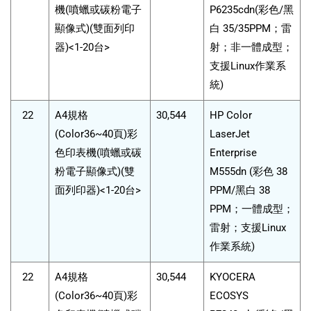
機(噴蠟或碳粉電子
P6235cdn(彩色/黑
顯像式)(雙面列印
白 35/35PPM；雷
器)<1-20台>
射；非一體成型；
支援Linux作業系
統)
22
A4規格
30,544
HP Color
(Color36~40頁)彩
LaserJet
色印表機(噴蠟或碳
Enterprise
粉電子顯像式)(雙
M555dn (彩色 38
面列印器)<1-20台>
PPM/黑白 38
PPM；一體成型；
雷射；支援Linux
作業系統)
22
A4規格
30,544
KYOCERA
(Color36~40頁)彩
ECOSYS