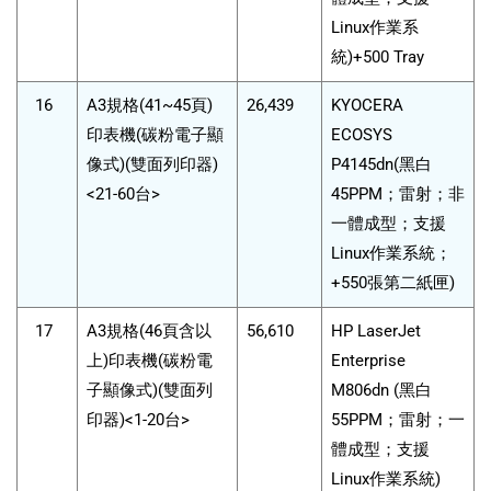
Linux作業系
統)+500 Tray
16
A3規格(41~45頁)
26,439
KYOCERA
印表機(碳粉電子顯
ECOSYS
像式)(雙面列印器)
P4145dn(黑白
<21-60台>
45PPM；雷射；非
一體成型；支援
Linux作業系統；
+550張第二紙匣)
17
A3規格(46頁含以
56,610
HP LaserJet
上)印表機(碳粉電
Enterprise
子顯像式)(雙面列
M806dn (黑白
印器)<1-20台>
55PPM；雷射；一
體成型；支援
Linux作業系統)