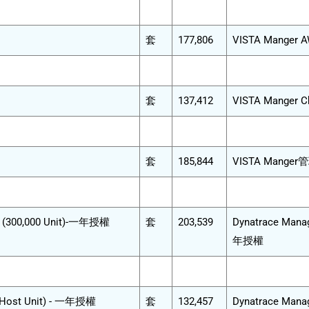
套
177,806
VISTA Mange
套
137,412
VISTA Manger 
套
185,844
VISTA Mang
ng (300,000 Unit)-一年授權
套
203,539
Dynatrace Manag
年授權
er Host Unit) - 一年授權
套
132,457
Dynatrace Manag