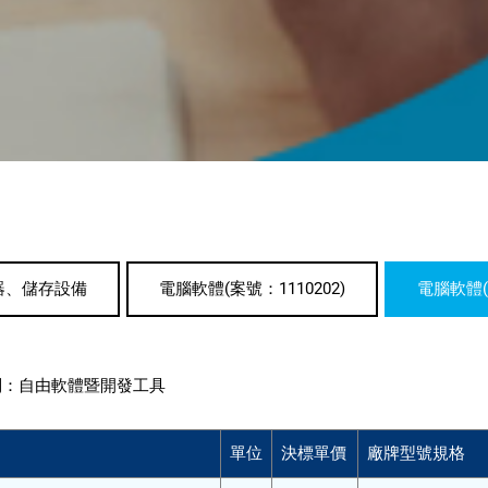
器、儲存設備
電腦軟體(案號：1110202)
電腦軟體(案
別：
自由軟體暨開發工具
單位
決標單價
廠牌型號規格