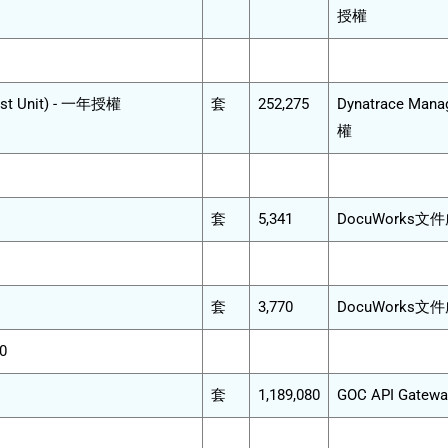
授權
ost Unit) - 一年授權
套
252,275
Dynatrace Mana
權
套
5,341
DocuWorks
套
3,770
DocuWorks
0
套
1,189,080
GOC API Gateway