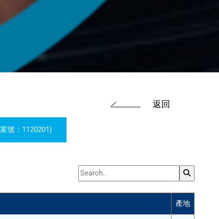
返回
號：1120201)
產地