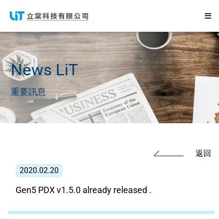
News
LiT
重要訊息
返回
2020.02.20
Gen5 PDX v1.5.0 already released .