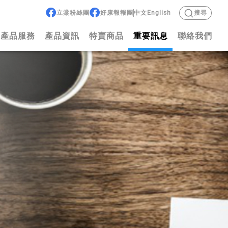
立棠粉絲團
好康報報團
中文
English
搜尋
產品服務
產品資訊
特賣商品
重要訊息
聯絡我們