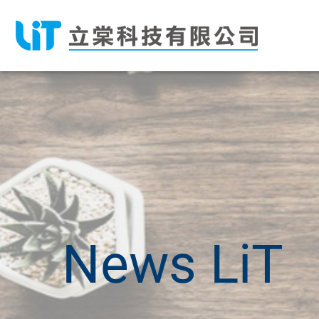
News
LiT