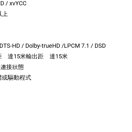
D / xvYCC
以上
S-HD / Dolby-trueHD /LPCM 7.1 / DSD
距離達15米輸出距離達15米
前連接狀態
體或驅動程式