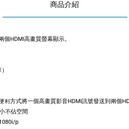
商品介紹
兩個HDMI高畫質螢幕顯示。
算）
便利方式將一個高畫質影音HDMI訊號發送到兩個H
小不佔空間
080i/p