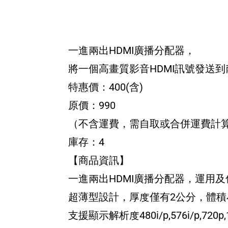
一進兩出HDMI廣播分配器，
將一個高畫質影音HDMI訊號發送到
特惠價：400(含)
原價：990
（不含運費，需自取或合併運費計
庫存：4
【商品資訊】
一進兩出HDMI廣播分配器，運用及
超薄型設計，厚度僅有2公分，體積
支援顯示解析度480i/p,576i/p,720p,1