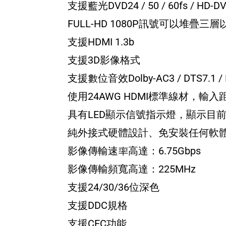
支援藍光DVD24 / 50 / 60fs / HD-DV
FULL-HD 1080P訊號可以堆疊三層
支援HDMI 1.3b
支援3D影像格式
支援數位音效Dolby-AC3 / DTS7.1 / DT
使用24AWG HDMI標準線材，輸入
具有LED顯示信號指示燈，顯示目
純外接式硬體設計、免安裝任何軟
影像傳輸速率高達：6.75Gbps
影像傳輸頻寬高達：225MHz
支援24/30/36位深色
支援DDC規格
支援CEC功能