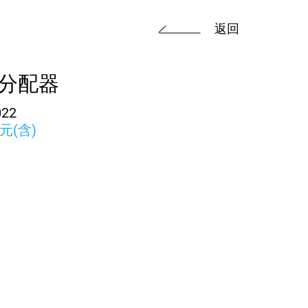
返回
埠分配器
022
0元(含)