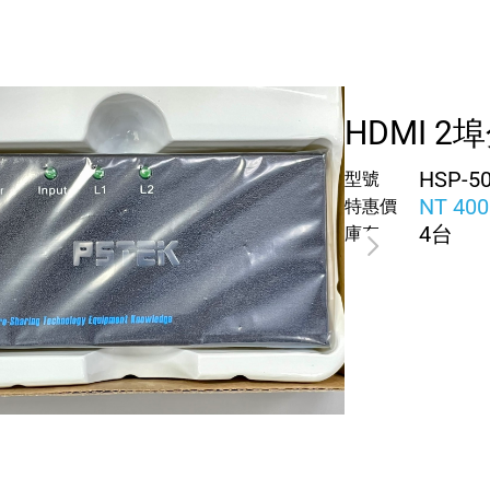
HDMI 2
HSP-5
型號
NT 40
特惠價
4台
庫存